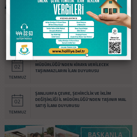
Duyurular
ŞANLIURFA ÇEVRE, ŞEHİRCİLİK VE İKLİM
DEĞİŞİKLİĞİ İL MÜDÜRLÜĞÜ'NÜN TAŞINIRMAL
28
SATIŞ (HURDA ARAÇ VE MALZEME) DUYURUSU
TEMMUZ
ŞANLIURFA VAKIFLAR BÖLGE
MÜDÜRLÜĞÜ'NDEN KİRAYA VERİLECEK
02
TAŞINMAZLARIN İLAN DUYURUSU
TEMMUZ
ŞANLIURFA ÇEVRE, ŞEHİRCİLİK VE İKLİM
DEĞİŞİKLİĞİ İL MÜDÜRLÜĞÜ'NDEN TAŞINIR MAL
02
SATIŞ İLANI DUYURUSU
TEMMUZ