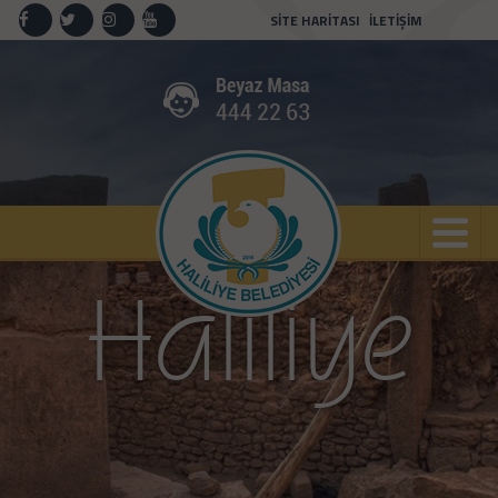
SİTE HARİTASI
İLETİŞİM
Anasayfa
Kurumsal
Haliliye
Projeler
Spor
Haliliye
Kültür
Sanat
Güncel
İletişim