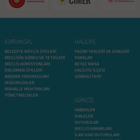
KURUMSAL
HALİLİYE
BELEDIYE MECLIS ÜYELERI
PAZAR YERLERI VE GÜNLERI
MECLISIN GÖREV VE YETKILERI
PARKLAR
MECLIS KOMISYONLARI
BEYAZ MASA
ENCÜMEN ÜYELERI
HALILIYE İLÇESI
BAŞKAN YARDIMCILARI
GÖBEKLITEPE
MÜDÜRLÜKLER
MAHALLE MUHTARLARI
YÖNETMELIKLER
GÜNCEL
HABERLER
İHALELER
DUYURULAR
MECLIS KARARLARI
İLAN ASKI DUYURULARI