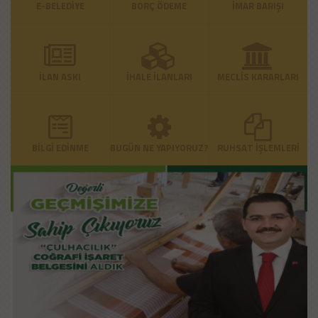
E-BELEDİYE
BORÇ ÖDEME
İMAR BARIŞI
İLAN ASKI
İHALE İLANLARI
MECLİS KARARLARI
BİLGİ EDİNME
BUGÜN NE YAPIYORUZ?
RUHSAT İŞLEMLERİ