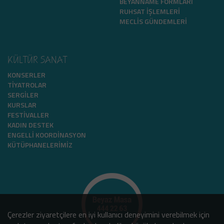
BEYANNAME FORMLARI
RUHSAT İŞLEMLERI
MECLIS GÜNDEMLERI
KÜLTÜR SANAT
KONSERLER
TIYATROLAR
SERGILER
KURSLAR
FESTIVALLER
KADIN DESTEK
ENGELLI KOORDINASYON
KÜTÜPHANELERIMIZ
Çerezler ziyaretçilere en iyi kullanıcı deneyimini verebilmek için