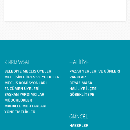
KURUMSAL
HALİLİYE
BELEDIYE MECLIS ÜYELERI
PAZAR YERLERI VE GÜNLERI
MECLISIN GÖREV VE YETKILERI
PARKLAR
MECLIS KOMISYONLARI
BEYAZ MASA
ENCÜMEN ÜYELERI
HALILIYE İLÇESI
BAŞKAN YARDIMCILARI
GÖBEKLITEPE
MÜDÜRLÜKLER
MAHALLE MUHTARLARI
YÖNETMELIKLER
GÜNCEL
HABERLER