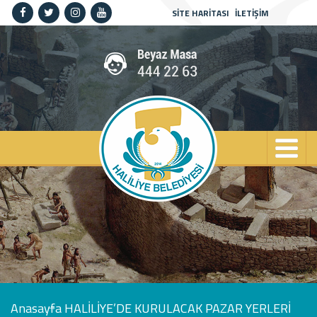
SİTE HARİTASI
İLETİŞİM
Anasayfa
Kurumsal
Haliliye
Projeler
Spor
Kültür
Sanat
Güncel
İletişim
Anasayfa
HALİLİYE’DE KURULACAK PAZAR YERLERİ