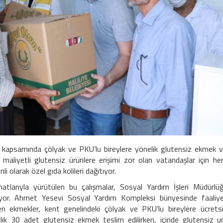
rı kapsamında çölyak ve PKU’lu bireylere yönelik glutensiz ekmek 
 maliyetli glutensiz ürünlere erişimi zor olan vatandaşlar için h
 olarak özel gıda kolileri dağıtıyor.
tlarıyla yürütülen bu çalışmalar, Sosyal Yardım İşleri Müdürlü
iriliyor. Ahmet Yesevi Sosyal Yardım Kompleksi bünyesinde faaliy
en ekmekler, kent genelindeki çölyak ve PKU’lu bireylere ücrets
aylık 30 adet glutensiz ekmek teslim edilirken, içinde glutensiz u