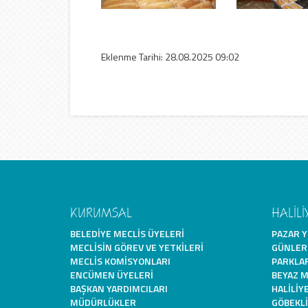
Eklenme Tarihi: 28.08.2025 09:02
KURUMSAL
HALİLİ
BELEDIYE MECLIS ÜYELERI
PAZAR Y
MECLISIN GÖREV VE YETKILERI
GÜNLER
MECLIS KOMISYONLARI
PARKLA
ENCÜMEN ÜYELERI
BEYAZ 
BAŞKAN YARDIMCILARI
HALILIYE
MÜDÜRLÜKLER
GÖBEKL