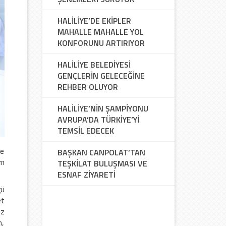
HALİLİYE’DE EKİPLER
MAHALLE MAHALLE YOL
KONFORUNU ARTIRIYOR
HALİLİYE BELEDİYESİ
GENÇLERİN GELECEĞİNE
REHBER OLUYOR
HALİLİYE’NİN ŞAMPİYONU
AVRUPA’DA TÜRKİYE’Yİ
TEMSİL EDECEK
ve
BAŞKAN CANPOLAT’TAN
em
TEŞKİLAT BULUŞMASI VE
ESNAF ZİYARETİ
ğü
et
iz
n,