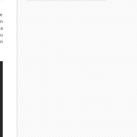
de
an
fa
nu
in