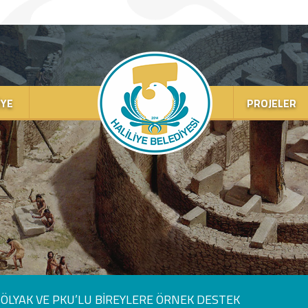
IYE
PROJELER
ÇÖLYAK VE PKU’LU BİREYLERE ÖRNEK DESTEK