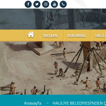
Anasayfa
Kurumsal
BAŞKAN
KURUMSAL
HALIL
Haliliye
Projeler
Spor
Kültür
Sanat
Güncel
Anasayfa
HALİLİYE BELEDİYESİ'NDEN 