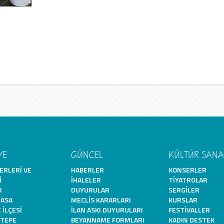
YE
GÜNCEL
KÜLTÜR SANA
ERLERI VE
HABERLER
KONSERLER
I
İHALELER
TIYATROLAR
R
DUYURULAR
SERGILER
MASA
MECLIS KARARLARI
KURSLAR
 İLÇESI
İLAN ASKI DUYURULARI
FESTIVALLER
ITEPE
BEYANNAME FORMLARI
KADIN DESTEK