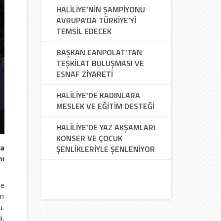
HALİLİYE’NİN ŞAMPİYONU
AVRUPA’DA TÜRKİYE’Yİ
TEMSİL EDECEK
BAŞKAN CANPOLAT’TAN
TEŞKİLAT BULUŞMASI VE
ESNAF ZİYARETİ
HALİLİYE’DE KADINLARA
MESLEK VE EĞİTİM DESTEĞİ
HALİLİYE’DE YAZ AKŞAMLARI
KONSER VE ÇOCUK
ra
ŞENLİKLERİYLE ŞENLENİYOR
nı
de
en
ı.
a,