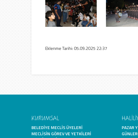
Eklenme Tarihi: 05.09.2025 22:37
KURUMSAL
HALİLİ
BELEDIYE MECLIS ÜYELERI
PAZAR Y
MECLISIN GÖREV VE YETKILERI
GÜNLER