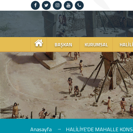
Anasayfa
Kurumsal
BAŞKAN
KURUMSAL
HALIL
Haliliye
Projeler
Spor
Kültür
Sanat
Güncel
Anasayfa
HALİLİYE'DE MAHALLE KONS