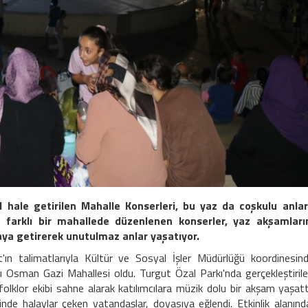
l hale getirilen Mahalle Konserleri, bu yaz da coşkulu anla
farklı bir mahallede düzenlenen konserler, yaz akşamları
raya getirerek unutulmaz anlar yaşatıyor.
ın talimatlarıyla Kültür ve Sosyal İşler Müdürlüğü koordinesin
ağı Osman Gazi Mahallesi oldu. Turgut Özal Parkı'nda gerçekleştiril
folklor ekibi sahne alarak katılımcılara müzik dolu bir akşam yaşatt
ğinde halaylar çeken vatandaşlar, doyasıya eğlendi. Etkinlik alanınd