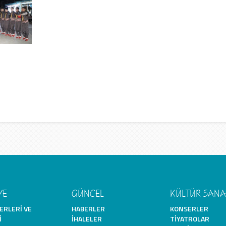
YE
GÜNCEL
KÜLTÜR SANA
ERLERI VE
HABERLER
KONSERLER
I
İHALELER
TIYATROLAR