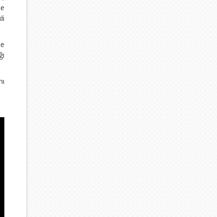
le
li
le
ğı
nı