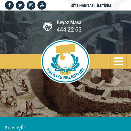
SİTE HARİTASI
İLETİŞİM
Anasayfa
Kurumsal
Haliliye
Projeler
Spor
Kültür
Sanat
Güncel
İletişim
Anasayfa