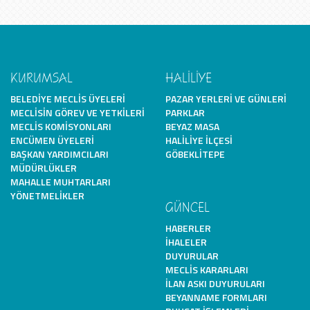
KURUMSAL
HALİLİYE
BELEDIYE MECLIS ÜYELERI
PAZAR YERLERI VE GÜNLERI
MECLISIN GÖREV VE YETKILERI
PARKLAR
MECLIS KOMISYONLARI
BEYAZ MASA
ENCÜMEN ÜYELERI
HALILIYE İLÇESI
BAŞKAN YARDIMCILARI
GÖBEKLITEPE
MÜDÜRLÜKLER
MAHALLE MUHTARLARI
YÖNETMELIKLER
GÜNCEL
HABERLER
İHALELER
DUYURULAR
MECLIS KARARLARI
İLAN ASKI DUYURULARI
BEYANNAME FORMLARI