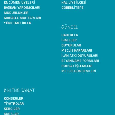
ENCÜMEN ÜYELERI
HALILIYE İLÇESI
BAŞKAN YARDIMCILARI
GÖBEKLITEPE
MÜDÜRLÜKLER
MAHALLE MUHTARLARI
YÖNETMELIKLER
GÜNCEL
HABERLER
İHALELER
DUYURULAR
MECLIS KARARLARI
İLAN ASKI DUYURULARI
BEYANNAME FORMLARI
RUHSAT İŞLEMLERI
MECLIS GÜNDEMLERI
KÜLTÜR SANAT
KONSERLER
TIYATROLAR
SERGILER
KURSLAR