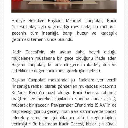
Haliliye Belediye Başkanı Mehmet Canpolat, Kadir
Gecesi dolayısıyla yayımladığı mesajında, bu mübarek
gecenin tüm insanlığa barış, huzur ve kardeşlik
getirmesi temennisinde bulundu.
Kadir Gecesi’nin, bin aydan daha hayırlı olduğu
müjdelenen müstesna bir gece olduğunu ifade eden
Başkan Canpolat, bu anlamlı gecenin ibadet, dua ve
tefekkür ile değerlendirilmesi gerektiğini belirtti.
Başkan Canpolat mesajında şu ifadelere yer verdi:
“İnsanlığa rehber olarak gönderilen mukaddes kitabımız
Kur’an-ı Kerim’in nazil olduğu Kadir Gecesi, rahmet,
mağfiret ve bereket kapılarının sonuna kadar açıldığı
mübarek bir gecedir. Peygamber Efendimiz (S.A.V)’in de
müjdelediği gibi bu geceyi imanla ve samimiyetle ibadet
ederek geçirenlerin günahlarının affedileceği müjdesi
verilmiştir. Bu bakımdan Kadir Gecesi, bizler için büyük