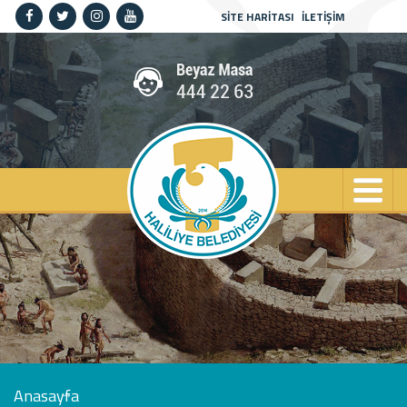
SİTE HARİTASI
İLETİŞİM
Anasayfa
Kurumsal
Haliliye
Projeler
Spor
Kültür
Sanat
Güncel
İletişim
Anasayfa