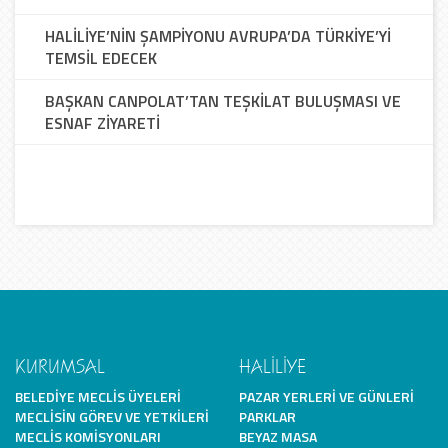
HALİLİYE’NİN ŞAMPİYONU AVRUPA’DA TÜRKİYE’Yİ
TEMSİL EDECEK
BAŞKAN CANPOLAT’TAN TEŞKİLAT BULUŞMASI VE
ESNAF ZİYARETİ
KURUMSAL
HALİLİYE
BELEDIYE MECLIS ÜYELERI
PAZAR YERLERI VE GÜNLERI
MECLISIN GÖREV VE YETKILERI
PARKLAR
MECLIS KOMISYONLARI
BEYAZ MASA