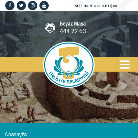
SİTE HARİTASI
İLETİŞİM
Anasayfa
Kurumsal
Haliliye
Projeler
Spor
Kültür
Sanat
Güncel
İletişim
Anasayfa