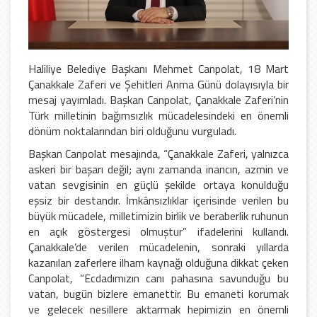
Haliliye Belediye Başkanı Mehmet Canpolat, 18 Mart
Çanakkale Zaferi ve Şehitleri Anma Günü dolayısıyla bir
mesaj yayımladı. Başkan Canpolat, Çanakkale Zaferi’nin
Türk milletinin bağımsızlık mücadelesindeki en önemli
dönüm noktalarından biri olduğunu vurguladı.
Başkan Canpolat mesajında, “Çanakkale Zaferi, yalnızca
askeri bir başarı değil; aynı zamanda inancın, azmin ve
vatan sevgisinin en güçlü şekilde ortaya konulduğu
eşsiz bir destandır. İmkânsızlıklar içerisinde verilen bu
büyük mücadele, milletimizin birlik ve beraberlik ruhunun
en açık göstergesi olmuştur” ifadelerini kullandı.
Çanakkale’de verilen mücadelenin, sonraki yıllarda
kazanılan zaferlere ilham kaynağı olduğuna dikkat çeken
Canpolat, “Ecdadımızın canı pahasına savunduğu bu
vatan, bugün bizlere emanettir. Bu emaneti korumak
ve gelecek nesillere aktarmak hepimizin en önemli