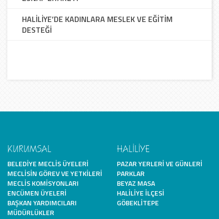
HALİLİYE’DE KADINLARA MESLEK VE EĞİTİM
DESTEĞİ
KURUMSAL
HALİLİYE
BELEDIYE MECLIS ÜYELERI
PAZAR YERLERI VE GÜNLERI
MECLISIN GÖREV VE YETKILERI
PARKLAR
MECLIS KOMISYONLARI
BEYAZ MASA
ENCÜMEN ÜYELERI
HALILIYE İLÇESI
BAŞKAN YARDIMCILARI
GÖBEKLITEPE
MÜDÜRLÜKLER