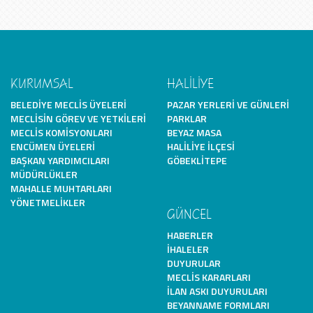
KURUMSAL
HALİLİYE
BELEDIYE MECLIS ÜYELERI
PAZAR YERLERI VE GÜNLERI
MECLISIN GÖREV VE YETKILERI
PARKLAR
MECLIS KOMISYONLARI
BEYAZ MASA
ENCÜMEN ÜYELERI
HALILIYE İLÇESI
BAŞKAN YARDIMCILARI
GÖBEKLITEPE
MÜDÜRLÜKLER
MAHALLE MUHTARLARI
YÖNETMELIKLER
GÜNCEL
HABERLER
İHALELER
DUYURULAR
MECLIS KARARLARI
İLAN ASKI DUYURULARI
BEYANNAME FORMLARI