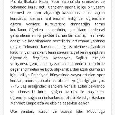
Profilo İlkokulu Kapalı Spor Salonu’nda cimnastik ve
tekvando kursu açtı. Gençlerin sporla iç içe bir yaşam
sürmesi ve spor alışkanlığı kazanması adına açılan
kurslarda, uzman antrenörler eşliğinde öğrencilere
eğitim veriliyor. Kursiyerlere cimnastiğin temel
kurallarını öğreten antrenörler, çocukların bedensel
gelişimlerini en iyi şekilde tamamlamaları için esneklik,
denge ve koordinasyon becerilerini artırmaya yardımcı
oluyor. Tekvando kursunda ise gelişimlerine sağladıkları
katkının yanı sıra kendilerini savunma yetilerini geliştiren
öğrenciler, özgüven kazanıyor. Sağlıklı bireyler
yetişmesi, gençlerin boş zamanlarını verimli bir şekilde
değerlendirmeleri ve kötü alışkanlıklardan uzak durmaları
için Haliliye Belediyesi bünyesinde sayısı artırılan spor
kursları, minik sporcular tarafından yoğun ilgi görüyor.
7-15 yaş aralığındaki gençlere yönelik açılan tekvando
ve cimnastik kursu yoğun katılım ile başlarken,
öğrenciler sağlanan imkanlardan ötürü Belediye Başkanı
Mehmet Canpolat’a ve ekibine teşekkür ediyor.
Öte yandan, Kültür ve Sosyal İşler Müdürlüğü