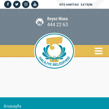
SİTE HARİTASI
İLETİŞİM
Anasayfa
Kurumsal
Haliliye
Projeler
Spor
Kültür
Sanat
Güncel
İletişim
Anasayfa