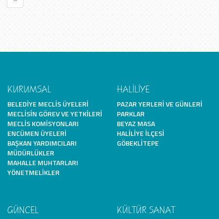
KURUMSAL
HALİLİYE
BELEDIYE MECLIS ÜYELERI
PAZAR YERLERI VE GÜNLERI
MECLISIN GÖREV VE YETKILERI
PARKLAR
MECLIS KOMISYONLARI
BEYAZ MASA
ENCÜMEN ÜYELERI
HALILIYE İLÇESI
BAŞKAN YARDIMCILARI
GÖBEKLITEPE
MÜDÜRLÜKLER
MAHALLE MUHTARLARI
YÖNETMELIKLER
GÜNCEL
KÜLTÜR SANAT