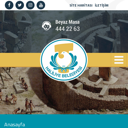
SİTE HARİTASI
İLETİŞİM
Anasayfa
Kurumsal
Haliliye
Projeler
Spor
Kültür
Sanat
Güncel
İletişim
Anasayfa