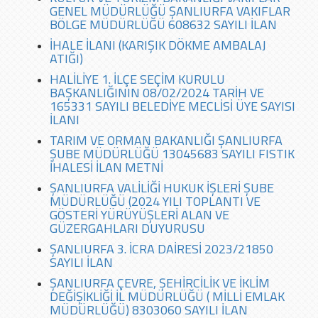
GENEL MÜDÜRLÜĞÜ ŞANLIURFA VAKIFLAR
BÖLGE MÜDÜRLÜĞÜ 608632 SAYILI İLAN
İHALE İLANI (KARIŞIK DÖKME AMBALAJ
ATIĞI)
HALİLİYE 1. İLÇE SEÇİM KURULU
BAŞKANLIĞININ 08/02/2024 TARİH VE
165331 SAYILI BELEDİYE MECLİSİ ÜYE SAYISI
İLANI
TARIM VE ORMAN BAKANLIĞI ŞANLIURFA
ŞUBE MÜDÜRLÜĞÜ 13045683 SAYILI FISTIK
İHALESİ İLAN METNİ
ŞANLIURFA VALİLİĞİ HUKUK İŞLERİ ŞUBE
MÜDÜRLÜĞÜ (2024 YILI TOPLANTI VE
GÖSTERİ YÜRÜYÜŞLERİ ALAN VE
GÜZERGAHLARI DUYURUSU
ŞANLIURFA 3. İCRA DAİRESİ 2023/21850
SAYILI İLAN
ŞANLIURFA ÇEVRE, ŞEHİRCİLİK VE İKLİM
DEĞİŞİKLİĞİ İL MÜDÜRLÜĞÜ ( MİLLİ EMLAK
MÜDÜRLÜĞÜ) 8303060 SAYILI İLAN